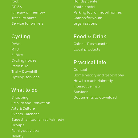
rock
Holiday center
GR 56
Youth hostel
Itinerary of memory
Parking lot for mobil homes
Treasure hunts
Camps for youth
Service for walkers
organisations
Cycling
Food & Drink
RAVeL
Cafes – Restaurants
MTB
Local products
E-Bike
Cycling nodes
Practical info
Race bike
Contact
Trial – Downhill
Some history and geography
Cycling services
How to reach Malmedy
Interactive map
What to do
Services
Shopping
Documents to download
Leisure and Relaxation
Arts & Culture
Events Calendar
Equestrian tourism at Malmedy
Groups
Family activities
Nearby