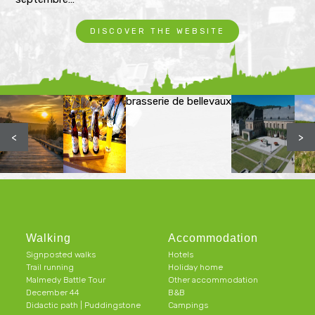
DISCOVER THE WEBSITE
brasserie de bellevaux
<
>
Walking
Accommodation
Signposted walks
Hotels
Trail running
Holiday home
Malmedy Battle Tour
Other accommodation
December 44
B&B
Didactic path | Puddingstone
Campings