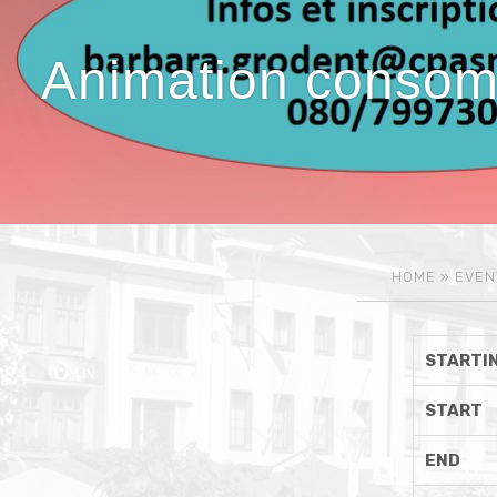
Animation consom
HOME
»
EVEN
STARTIN
START
END