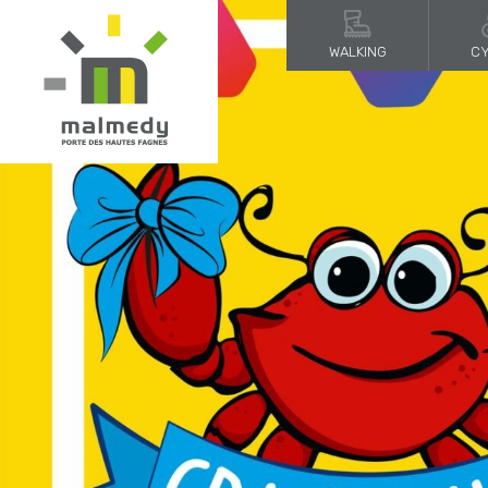
WALKING
CY