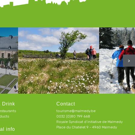
>
 Drink
Contact
estaurants
tourisme@malmedy.be
ducts
0032 (0)80 799 668
Royale Syndicat d’initiative de Malmedy
Place du Chatelet 9 - 4960 Malmedy
al info