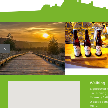
<
Walking
Signposted w
Trail running
Malmedy Batt
Didactic pat
GR 56