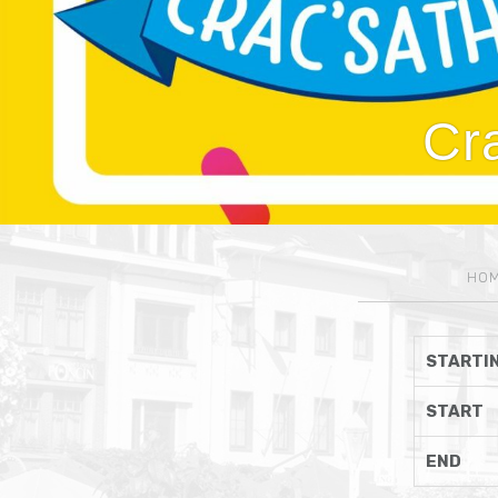
Cr
HO
STARTIN
START
END