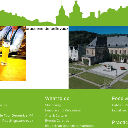
brasserie de bellevaux
What to do
Food &
alks
Shopping
Cafes – R
Leisure and Relaxation
Local pro
le Tour December 44
Arts & Culture
h | Puddingstone rock
Events Calendar
Practic
Equestrian tourism at Malmedy