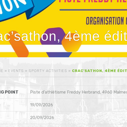
ac’sathon, 4ème édit
ME
»
EVENTS
»
SPORTY ACTIVITIES
»
CRAC’SATHON, 4ÈME ÉDI
G POINT
Piste d'athlétisme Freddy Herbrand, 4960 Malme
19/09/2026
20/09/2026