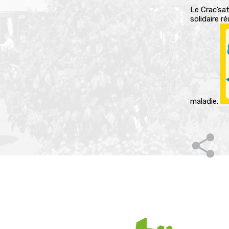
Le Crac’sa
solidaire r
maladie.