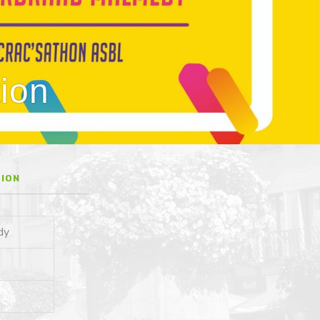
ion
TION
dy