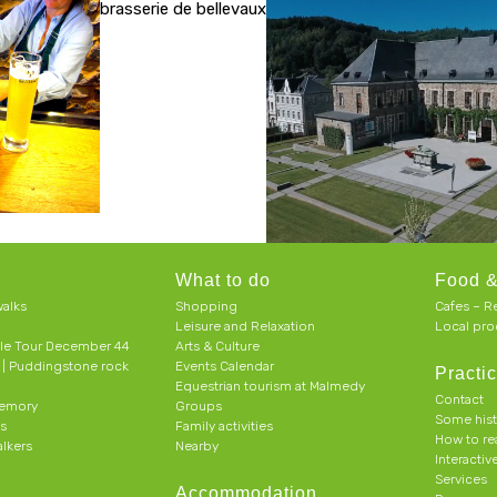
brasserie de bellevaux
What to do
Food &
alks
Shopping
Cafes – R
Leisure and Relaxation
Local pro
le Tour December 44
Arts & Culture
h | Puddingstone rock
Events Calendar
Practic
Equestrian tourism at Malmedy
Contact
memory
Groups
Some his
ts
Family activities
How to r
alkers
Nearby
Interacti
Services
Accommodation