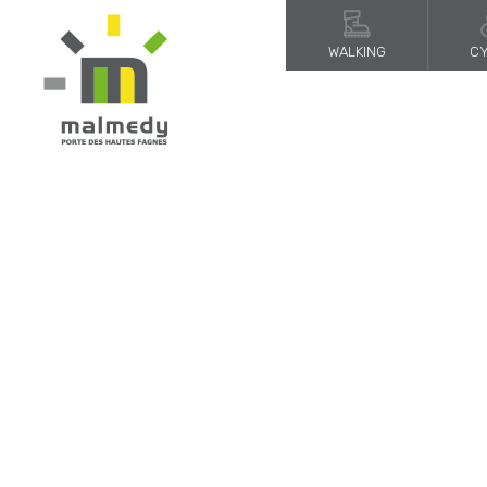
WALKING
CY