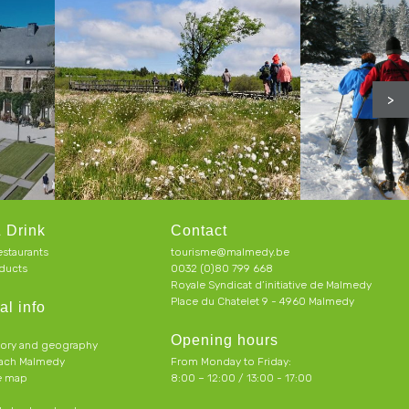
>
 Drink
Contact
estaurants
tourisme@malmedy.be
ducts
0032 (0)80 799 668
Royale Syndicat d’initiative de Malmedy
Place du Chatelet 9 - 4960 Malmedy
al info
Opening hours
tory and geography
each Malmedy
From Monday to Friday:
ve map
8:00 – 12:00 / 13:00 - 17:00