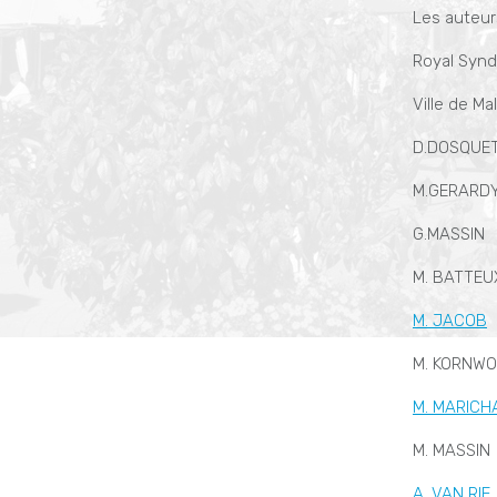
Les auteurs
Royal Syndi
Ville de M
D.DOSQUE
M.GERARD
G.MASSIN
M. BATTEU
M. JACOB
M. KORNWO
M. MARICH
M. MASSIN
A. VAN RIE