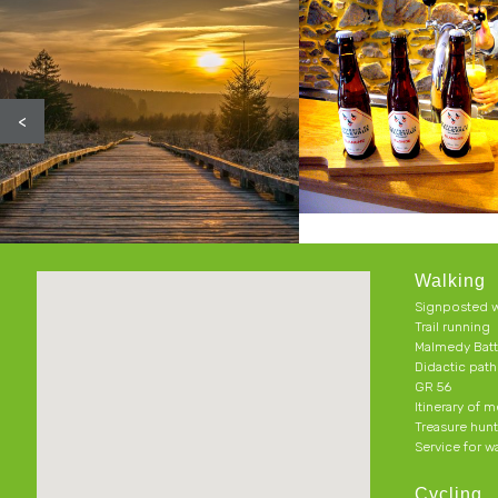
<
Walking
Signposted w
Trail running
Malmedy Batt
Didactic pat
GR 56
Itinerary of 
Treasure hun
Service for w
Cycling