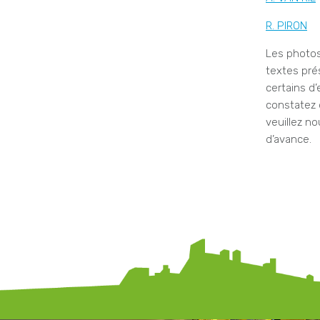
R. PIRON
Les photos
textes prés
certains d’e
constatez 
veuillez no
d’avance.