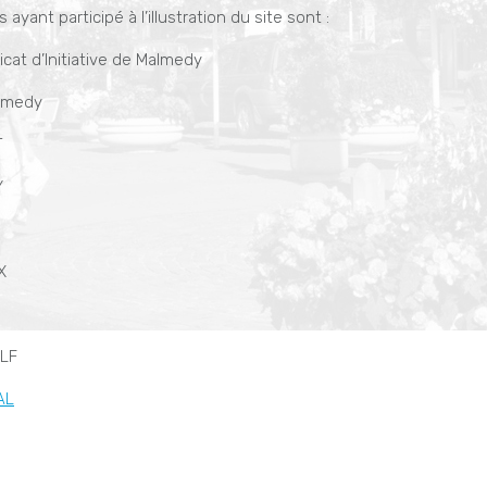
 ayant participé à l’illustration du site sont :
cat d’Initiative de Malmedy
almedy
T
Y
X
LF
AL