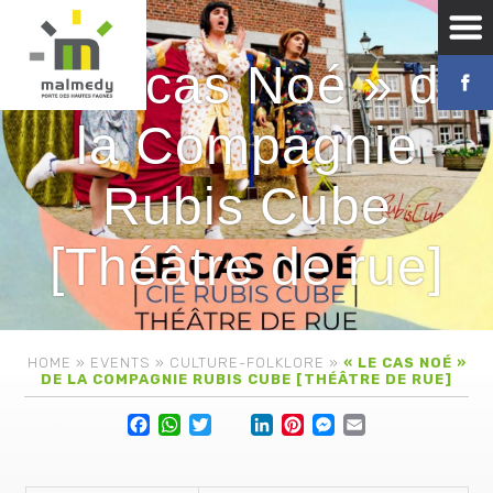
« Le cas Noé » de
la Compagnie
Rubis Cube
[Théâtre de rue]
HOME
»
EVENTS
»
CULTURE-FOLKLORE
»
« LE CAS NOÉ »
DE LA COMPAGNIE RUBIS CUBE [THÉÂTRE DE RUE]
Facebook
WhatsApp
Twitter
Lin