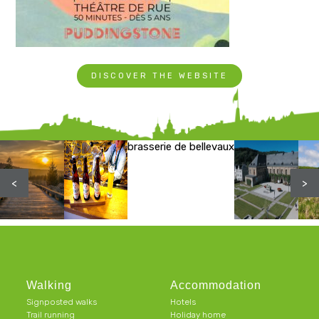
DISCOVER THE WEBSITE
brasserie de bellevaux
<
>
Walking
Accommodation
Signposted walks
Hotels
Trail running
Holiday home