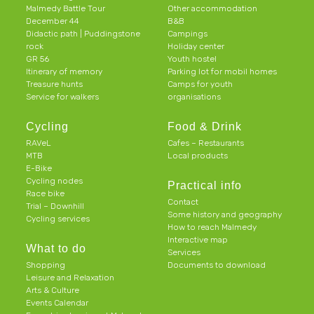
Malmedy Battle Tour
Other accommodation
December 44
B&B
Didactic path | Puddingstone
Campings
rock
Holiday center
GR 56
Youth hostel
Itinerary of memory
Parking lot for mobil homes
Treasure hunts
Camps for youth
Service for walkers
organisations
Cycling
Food & Drink
RAVeL
Cafes – Restaurants
MTB
Local products
E-Bike
Cycling nodes
Practical info
Race bike
Contact
Trial – Downhill
Some history and geography
Cycling services
How to reach Malmedy
Interactive map
What to do
Services
Shopping
Documents to download
Leisure and Relaxation
Arts & Culture
Events Calendar