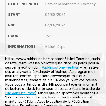
STARTING POINT
Parc de la cathédrale, Malmedy
START
06/08/2026
END
06/08/2026
HOUR
15:00
INFORMATIONS
Bibliothèque
https://www.rubiscube.be/spectacle3.html
Tous les jeudis
de l’été, retrouvez les bibliothèques dans les parcs pour la
septième édition du «
Puddingstone Festival
», le festival
des arts vivants à Malmedy et Waimes. Au programme :
lectures, contes, spectacle clownesque, musique,
marionnettes, théâtre de rue… A vos yeux et vos oreilles !
Nous vous attendons dès 14h pour partager un moment
de lecture et de détente sous un parasol (dans le cadre de
Lire dans les Parcs
) tandis que les spectacles débutent à
15h. En cas d’intempéries, les spectacles seuls seront
maintenus (à l’abri). Avec le soutien de la Fédération
Wallonie-Bruxelles et la Province de Liège.