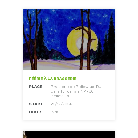
FÉÉRIE À LA BRASSERIE
PLACE
Brasserie de Bellevaux, Rue
de la foncenale 1, 4960
Bellevaux
START
22/12/2024
HOUR
12:15