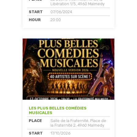
Libération 1/5, 4960 Malmedy
START
07/06/2024
HOUR
20:00
LES PLUS BELLES COMÉDIES
MUSICALES
PLACE
Salle de la Fraternité, Place de
la Fraternité 2, 4960 Malmedy
START
17/10/2026