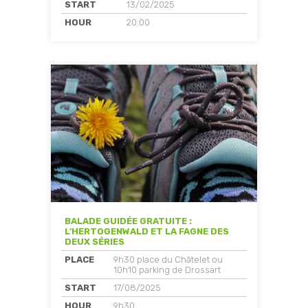
START
13/02/2025
HOUR
20:00
BALADE GUIDÉE GRATUITE :
L’HERTOGENWALD ET LA FAGNE DES
DEUX SÉRIES
PLACE
9h30 place du Châtelet ou
10h10 parking de Drossart
START
17/08/2025
HOUR
9h30