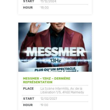
START
11/12/2024
HOUR
18:00
MESSMER – 13HZ – DERNIÈRE
REPRÉSENTATION
PLACE
La Scène Intermills, Av. de la
Libération 1/5, 4960 Malmedy
START
12/02/2027
HOUR
19:00