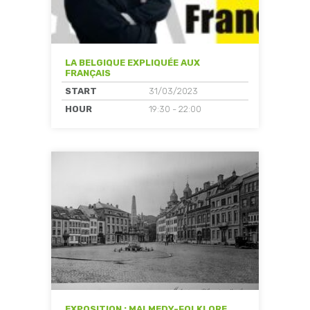
LA BELGIQUE EXPLIQUÉE AUX
FRANÇAIS
START
31/03/2023
HOUR
19:30 - 22:00
EXPOSITION : MALMEDY-FOLKLORE