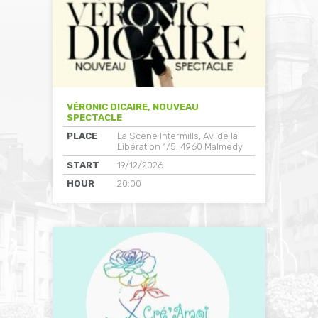
VÉRONIC DICAIRE, NOUVEAU
SPECTACLE
PLACE
La Scène Intermills, Av. de la
Libération 1/5, 4960 Malmedy
START
19/12/2026
HOUR
20:00