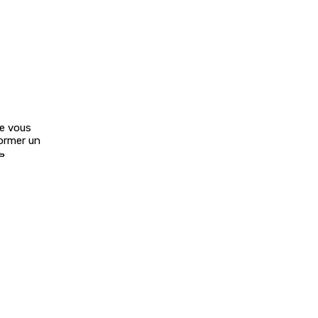
ue vous
former un
🥾