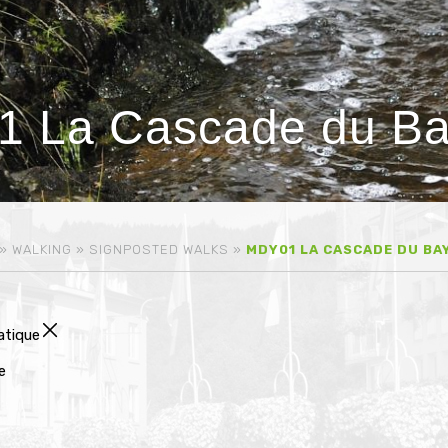
 La Cascade du B
»
WALKING
»
SIGNPOSTED WALKS
»
MDY01 LA CASCADE DU BA
atique
e