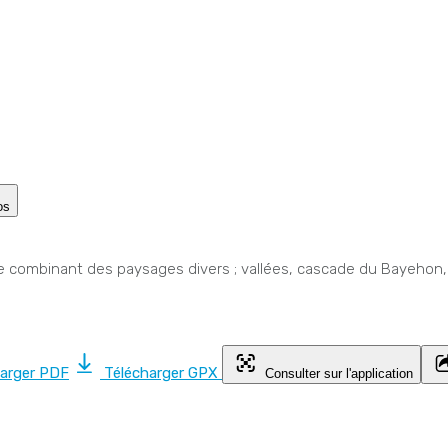
os
combinant des paysages divers ; vallées, cascade du Bayehon,
harger PDF
Télécharger GPX
Consulter sur l'application