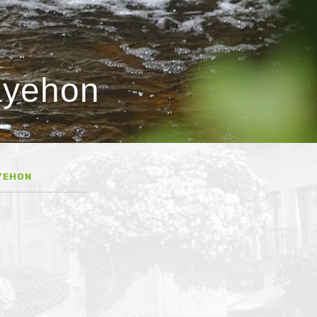
ayehon
YEHON