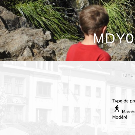
MDY01
HOME
Type de pr
March
Modéré