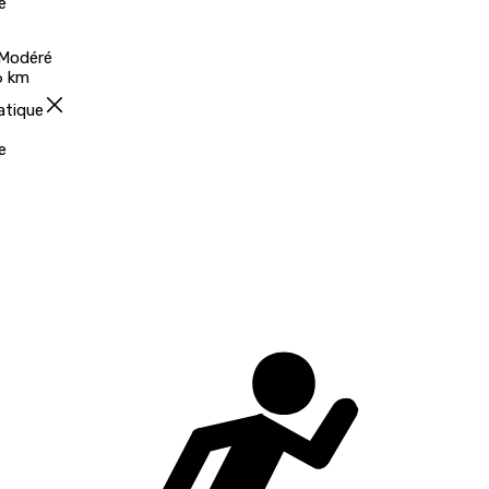
e
Modéré
6 km
atique
e