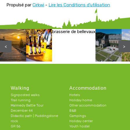
Propulsé par
Cirkwi
-
Lire les Conditions d'utilisation
brasserie de bellevaux
<
>
Walking
Accommodation
Signposted walks
Hotels
Trail running
Holiday home
Malmedy Battle Tour
Other accommodation
December 44
B&B
Didactic path | Puddingstone
Campings
rock
Holiday center
GR 56
Youth hostel