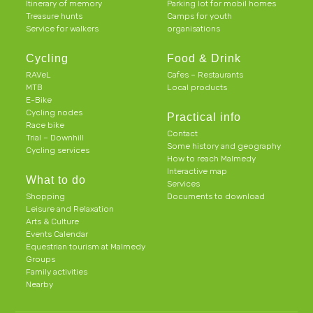
Itinerary of memory
Parking lot for mobil homes
Treasure hunts
Camps for youth
Service for walkers
organisations
Cycling
Food & Drink
RAVeL
Cafes – Restaurants
MTB
Local products
E-Bike
Cycling nodes
Practical info
Race bike
Contact
Trial – Downhill
Some history and geography
Cycling services
How to reach Malmedy
Interactive map
What to do
Services
Shopping
Documents to download
Leisure and Relaxation
Arts & Culture
Events Calendar
Equestrian tourism at Malmedy
Groups
Family activities
Nearby