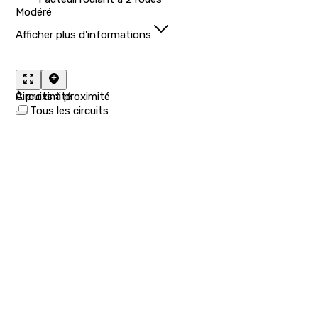
Modéré
Afficher plus d'informations
À proximité
Circuits à proximité
Tous les circuits