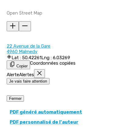
Open Street Map
22 Avenue de la Gare
4960 Malmedy
Lat : 50.42261
Lng : 6.03269
Coordonnées copiées
Copier
Alerte
Alertes
Je vais faire attention
Fermer
PDF généré automatiquement
PDF personnalisé de l'auteur