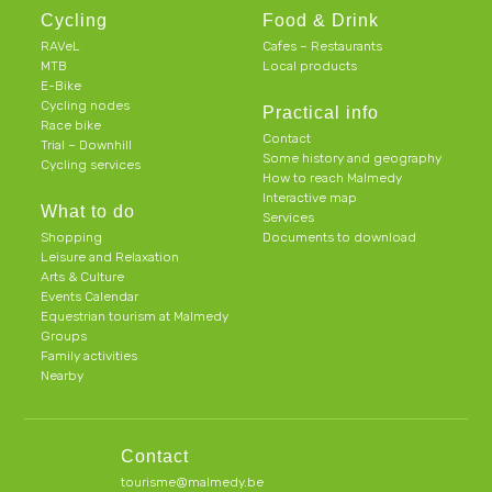
Cycling
Food & Drink
RAVeL
Cafes – Restaurants
MTB
Local products
E-Bike
Cycling nodes
Practical info
Race bike
Contact
Trial – Downhill
Some history and geography
Cycling services
How to reach Malmedy
Interactive map
What to do
Services
Shopping
Documents to download
Leisure and Relaxation
Arts & Culture
Events Calendar
Equestrian tourism at Malmedy
Groups
Family activities
Nearby
Contact
tourisme@malmedy.be