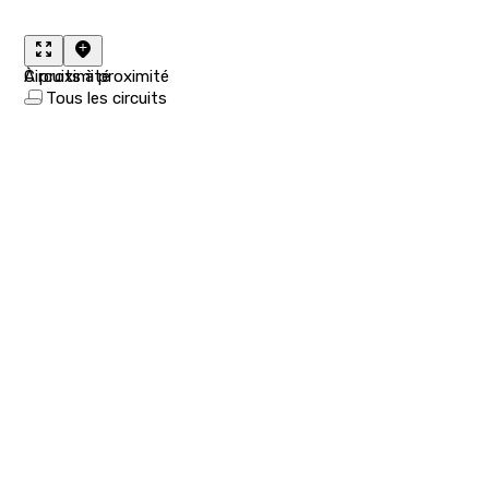
À proximité
Circuits à proximité
Tous les circuits