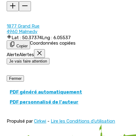
1877 Grand Rue
4960 Malmedy
Lat : 50.37374
Lng : 6.05537
Coordonnées copiées
Copier
Alerte
Alertes
Je vais faire attention
Fermer
PDF généré automatiquement
PDF personnalisé de l'auteur
Propulsé par
Cirkwi
-
Lire les Conditions d'utilisation