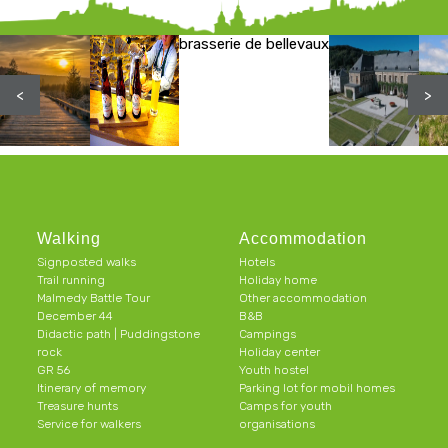
brasserie de bellevaux
<
>
Walking
Accommodation
Signposted walks
Hotels
Trail running
Holiday home
Malmedy Battle Tour
Other accommodation
December 44
B&B
Didactic path | Puddingstone
Campings
rock
Holiday center
GR 56
Youth hostel
Itinerary of memory
Parking lot for mobil homes
Treasure hunts
Camps for youth
Service for walkers
organisations