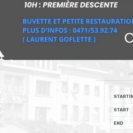
C
H
STARTIN
START
END