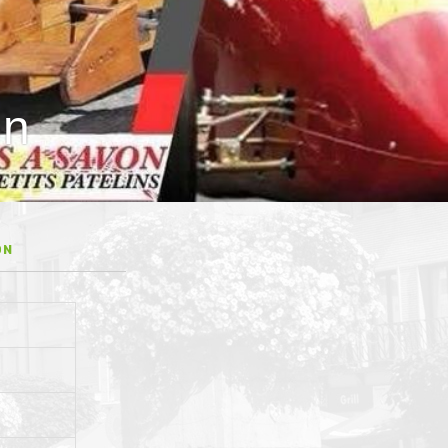
on
ON