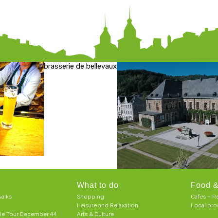
brasserie de bellevaux
What to do
Food &
alks
Shopping
Cafes – R
Leisure and Relaxation
Local pro
le Tour December 44
Arts & Culture