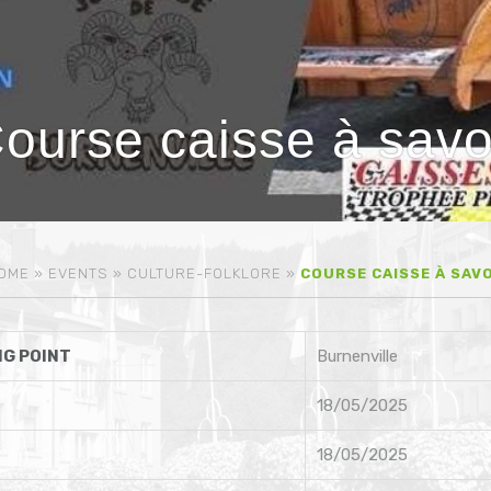
ourse caisse à sav
OME
»
EVENTS
»
CULTURE-FOLKLORE
»
COURSE CAISSE À SAV
G POINT
Burnenville
18/05/2025
18/05/2025