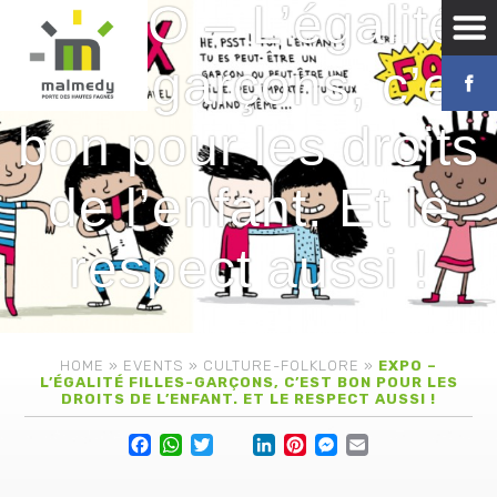
EXPO – L’égalité
Filles-garçons, c’est
bon pour les droits
de l’enfant. Et le
respect aussi !
HOME
»
EVENTS
»
CULTURE-FOLKLORE
»
EXPO –
L’ÉGALITÉ FILLES-GARÇONS, C’EST BON POUR LES
DROITS DE L’ENFANT. ET LE RESPECT AUSSI !
Facebook
WhatsApp
Twitter
Lin