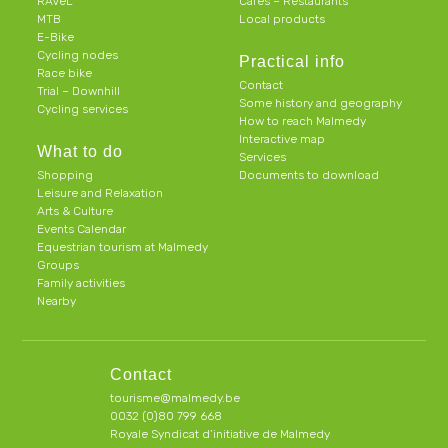
RAVeL
Cafes – Restaurants
MTB
Local products
E-Bike
Cycling nodes
Practical info
Race bike
Contact
Trial – Downhill
Some history and geography
Cycling services
How to reach Malmedy
Interactive map
What to do
Services
Shopping
Documents to download
Leisure and Relaxation
Arts & Culture
Events Calendar
Equestrian tourism at Malmedy
Groups
Family activities
Nearby
Contact
tourisme@malmedy.be
0032 (0)80 799 668
Royale Syndicat d’initiative de Malmedy