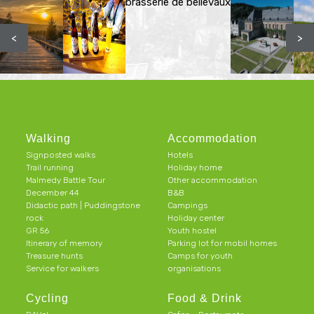
brasserie de bellevaux
<
>
Walking
Accommodation
Signposted walks
Hotels
Trail running
Holiday home
Malmedy Battle Tour
Other accommodation
December 44
B&B
Didactic path | Puddingstone
Campings
rock
Holiday center
GR 56
Youth hostel
Itinerary of memory
Parking lot for mobil homes
Treasure hunts
Camps for youth
Service for walkers
organisations
Cycling
Food & Drink