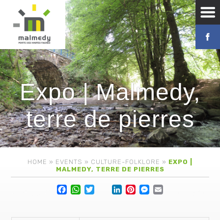
Expo | Malmedy,
terre de pierres
HOME
»
EVENTS
»
CULTURE-FOLKLORE
»
EXPO |
MALMEDY, TERRE DE PIERRES
Facebook
WhatsApp
Twitter
Lin