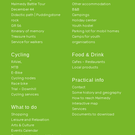
Malmedy Battle Tour
Other accommodation
December 44
B&B
Didactic path | Puddingstone
Campings
rock
Holiday center
GR 56
Youth hostel
Itinerary of memory
Parking lot for mobil homes
Treasure hunts
Camps for youth
Service for walkers
organisations
Cycling
Food & Drink
RAVeL
Cafes – Restaurants
MTB
Local products
E-Bike
Cycling nodes
Practical info
Race bike
Contact
Trial – Downhill
Some history and geography
Cycling services
How to reach Malmedy
Interactive map
What to do
Services
Shopping
Documents to download
Leisure and Relaxation
Arts & Culture
Events Calendar