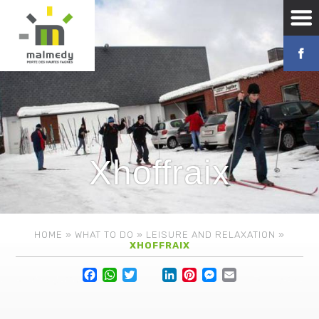
Xhoffraix
HOME
»
WHAT TO DO
»
LEISURE AND RELAXATION
»
XHOFFRAIX
Facebook
WhatsApp
Twitter
Lin