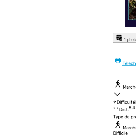
1 phot
Téléc
March
Difficulté
8.4
Dist.
Type de pr
March
Difficile