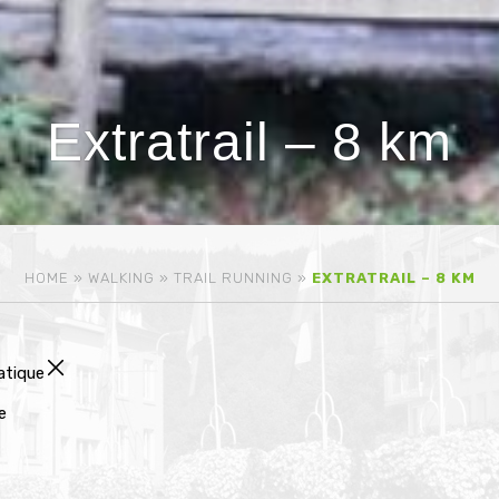
Extratrail – 8 km
HOME
»
WALKING
»
TRAIL RUNNING
»
EXTRATRAIL – 8 KM
atique
e