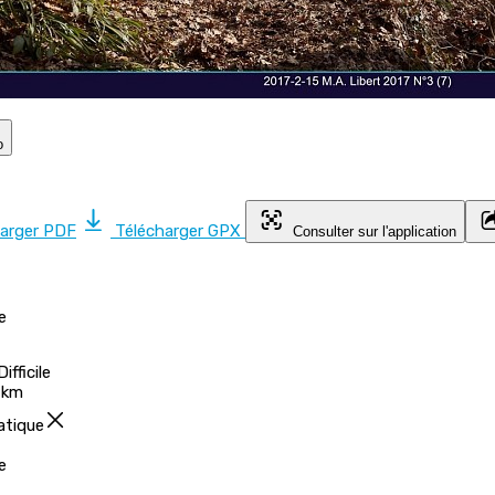
o
harger PDF
Télécharger GPX
Consulter sur l'application
e
Difficile
 km
atique
e