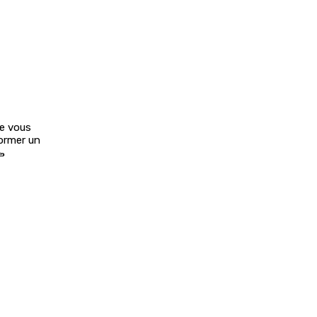
ue vous
former un
🥾