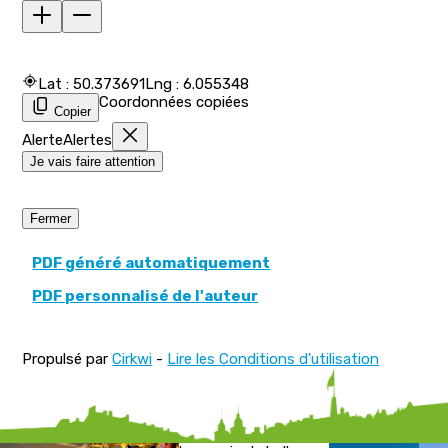
Lat : 50.373691
Lng : 6.055348
Coordonnées copiées
Copier
Alerte
Alertes
Je vais faire attention
Fermer
PDF généré automatiquement
PDF personnalisé de l'auteur
Propulsé par
Cirkwi
-
Lire les Conditions d'utilisation