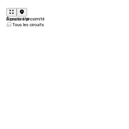
À proximité
Circuits à proximité
Tous les circuits