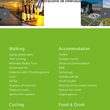
brasserie de bellevaux
<
>
Walking
Accommodation
Signposted walks
Hotels
Trail running
Holiday home
Malmedy Battle Tour
Other accommodation
December 44
B&B
Didactic path | Puddingstone
Campings
rock
Holiday center
GR 56
Youth hostel
Itinerary of memory
Parking lot for mobil homes
Treasure hunts
Camps for youth
Service for walkers
organisations
Cycling
Food & Drink