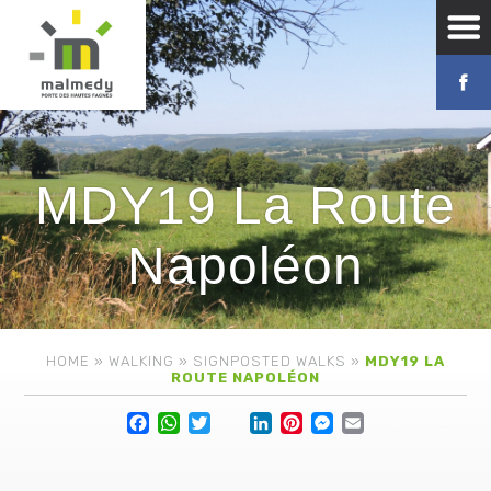
MDY19 La Route
Napoléon
HOME
»
WALKING
»
SIGNPOSTED WALKS
»
MDY19 LA
ROUTE NAPOLÉON
Facebook
WhatsApp
Twitter
Lin