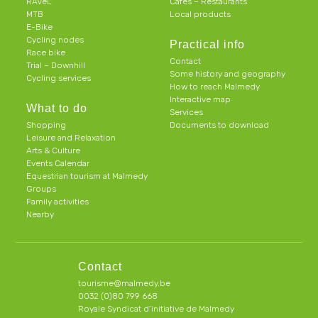
RAVeL
Cafes – Restaurants
MTB
Local products
E-Bike
Cycling nodes
Practical info
Race bike
Contact
Trial – Downhill
Some history and geography
Cycling services
How to reach Malmedy
Interactive map
What to do
Services
Shopping
Documents to download
Leisure and Relaxation
Arts & Culture
Events Calendar
Equestrian tourism at Malmedy
Groups
Family activities
Nearby
Contact
tourisme@malmedy.be
0032 (0)80 799 668
Royale Syndicat d’initiative de Malmedy