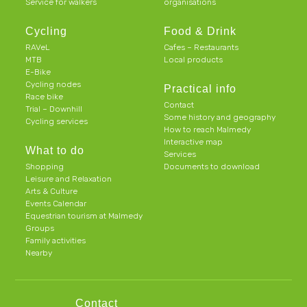
Service for walkers
organisations
Cycling
Food & Drink
RAVeL
Cafes – Restaurants
MTB
Local products
E-Bike
Cycling nodes
Practical info
Race bike
Contact
Trial – Downhill
Some history and geography
Cycling services
How to reach Malmedy
Interactive map
What to do
Services
Shopping
Documents to download
Leisure and Relaxation
Arts & Culture
Events Calendar
Equestrian tourism at Malmedy
Groups
Family activities
Nearby
Contact