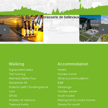
brasserie de bellevaux
<
>
Walking
Accommodation
Signposted walks
Hotels
Trail running
Holiday home
Malmedy Battle Tour
Other accommodation
December 44
B&B
Didactic path | Puddingstone
Campings
rock
Holiday center
GR 56
Youth hostel
Itinerary of memory
Parking lot for mobil homes
Treasure hunts
Camps for youth