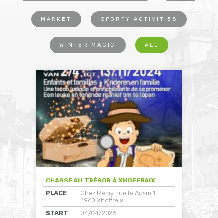
MARKET
SPORTY ACTIVITIES
WINTER MAGIC
ALL
CHASSE AU TRÉSOR À XHOFFRAIX
PLACE
Chez Remy, ruelle Adam 1,
4960 Xhoffraix
START
04/04/2026