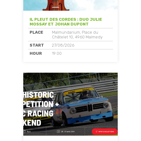
IL PLEUT DES CORDES : DUO JULIE
MOSSAY ET JOHAN DUPONT
PLACE
Malmundarium, Place du
Châtelet 10, 4960 Malmedy
START
27/08/2026
HOUR
19:00