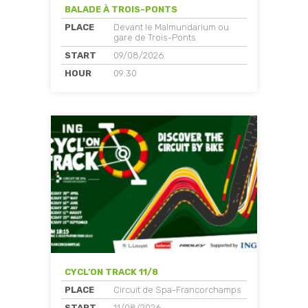
BALADE À TROIS-PONTS
PLACE
Devant le Malmundarium ou
gare de Trois-Ponts
START
09/08/2026
HOUR
09:30
CYCL’ON TRACK 11/8
PLACE
Circuit de Spa-Francorchamps
START
11/08/2026