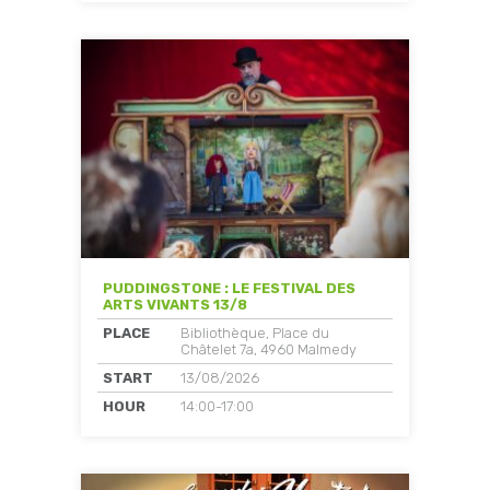
PUDDINGSTONE : LE FESTIVAL DES
ARTS VIVANTS 13/8
PLACE
Bibliothèque, Place du
Châtelet 7a, 4960 Malmedy
START
13/08/2026
HOUR
14:00-17:00