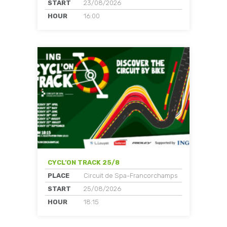
START
23/08/2026
HOUR
16:00
CYCL’ON TRACK 25/8
PLACE
Circuit de Spa-Francorchamps
START
25/08/2026
HOUR
18:15