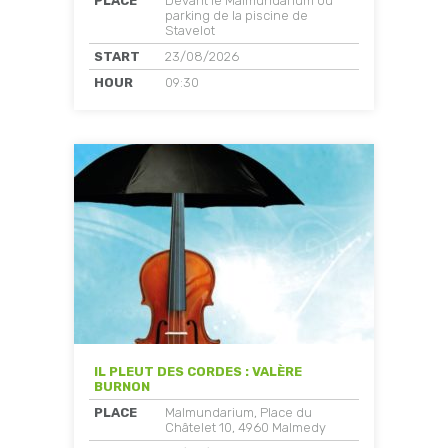
PLACE
Devant le Malmundarium ou
parking de la piscine de
Stavelot
START
23/08/2026
HOUR
09:30
IL PLEUT DES CORDES : VALÈRE
BURNON
PLACE
Malmundarium, Place du
Châtelet 10, 4960 Malmedy